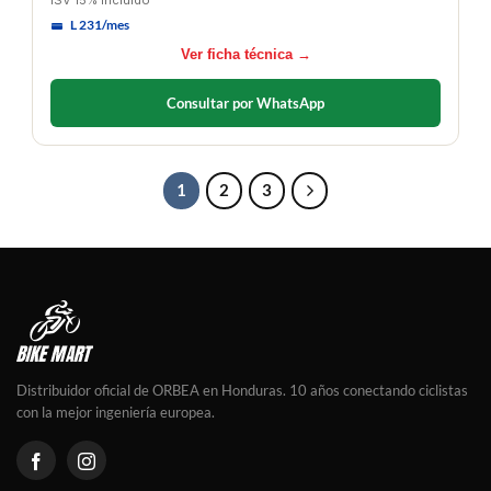
ISV 15% incluido
L 231/mes
Ver ficha técnica →
Consultar por WhatsApp
1
2
3
Distribuidor oficial de ORBEA en Honduras. 10 años conectando ciclistas
con la mejor ingeniería europea.